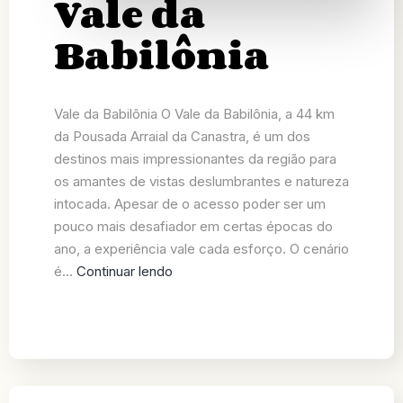
Vale da
Babilônia
Vale da Babilônia O Vale da Babilônia, a 44 km
da Pousada Arraial da Canastra, é um dos
destinos mais impressionantes da região para
os amantes de vistas deslumbrantes e natureza
intocada. Apesar de o acesso poder ser um
pouco mais desafiador em certas épocas do
ano, a experiência vale cada esforço. O cenário
é…
Continuar lendo