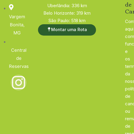
de
Uberlândia: 336 km
Ca
Belo Horizonte: 319 km
Vargem
São Paulo: 518 km
Conf
Bonita,
aqui
Montar uma Rota
MG
com
func
Central
e
de
os
Reservas
ter
da
nos
polí
de
can
ou
rem
de
rese