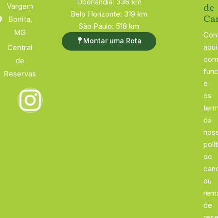
Uberlândia: 336 km
de
Vargem
Belo Horizonte: 319 km
Ca
Bonita,
São Paulo: 518 km
MG
Conf
Montar uma Rota
aqui
Central
com
de
func
Reservas
e
os
ter
da
nos
polí
de
can
ou
rem
de
rese