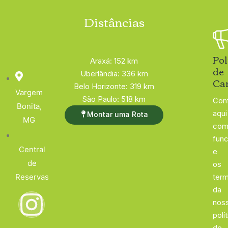
Distâncias
Pol
Araxá: 152 km
de
Uberlândia: 336 km
Ca
Belo Horizonte: 319 km
Vargem
São Paulo: 518 km
Conf
Bonita,
aqui
Montar uma Rota
MG
com
func
Central
e
de
os
Reservas
ter
da
nos
polí
de