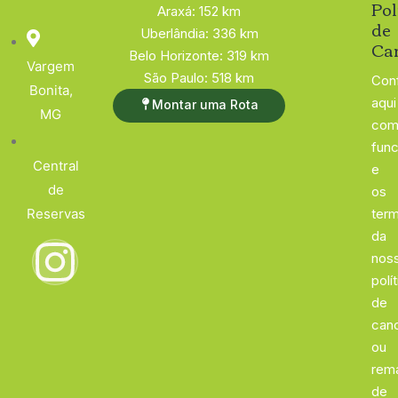
Pol
Araxá: 152 km
de
Uberlândia: 336 km
Ca
Belo Horizonte: 319 km
Vargem
São Paulo: 518 km
Conf
Bonita,
aqui
Montar uma Rota
MG
com
func
Central
e
de
os
Reservas
ter
da
nos
polí
de
can
ou
rem
de