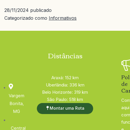
28/11/2024
publicado
Categorizado como
Informativos
Distâncias
Pol
Araxá: 152 km
de
Uberlândia: 336 km
Ca
Belo Horizonte: 319 km
Vargem
São Paulo: 518 km
Conf
Bonita,
aqui
Montar uma Rota
MG
com
func
Central
e